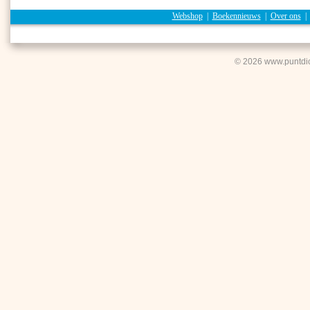
Webshop
|
Boekennieuws
|
Over ons
© 2026 www.puntdic