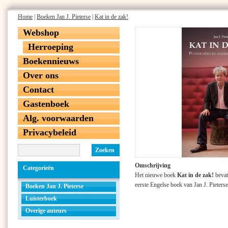
Home
|
Boeken Jan J. Pieterse
|
Kat in de zak!
Webshop
Herroeping
Boekennieuws
Over ons
Contact
Gastenboek
Alg. voorwaarden
Privacybeleid
Zoeken
Omschrijving
Categorieën
Het nieuwe boek
Kat in de zak!
bevat 
eerste Engelse boek van Jan J. Pieterse
Boeken Jan J. Pieterse
Luisterboek
Overige auteurs