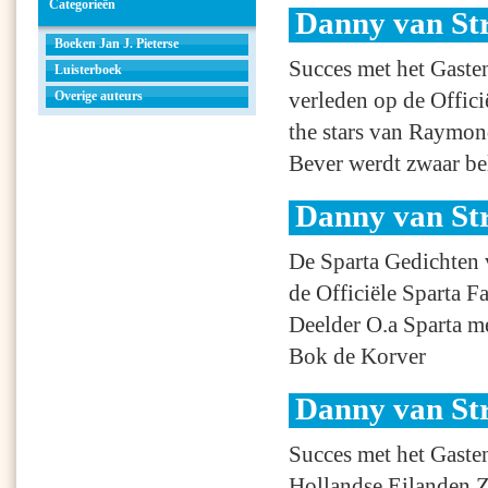
Categorieën
Danny van St
Boeken Jan J. Pieterse
Succes met het Gaste
Luisterboek
verleden op de Offic
Overige auteurs
the stars van Raymon
Bever werdt zwaar be
Danny van St
De Sparta Gedichten 
de Officiële Sparta F
Deelder O.a Sparta m
Bok de Korver
Danny van St
Succes met het Gaste
Hollandse Eilanden 