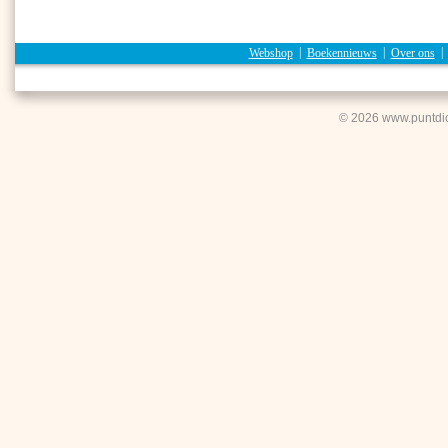
Webshop
|
Boekennieuws
|
Over ons
© 2026 www.puntdic