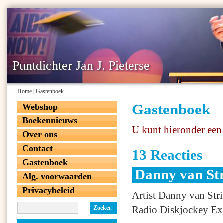
Puntdichter Jan J. Pieterse
Home
| Gastenboek
Gastenboek
Webshop
Boekennieuws
U kunt hieronder een 
Over ons
Contact
13 Reacties
Gastenboek
Danny van St
Alg. voorwaarden
Privacybeleid
Artist Danny van St
Radio Diskjockey Ex
Zoeken